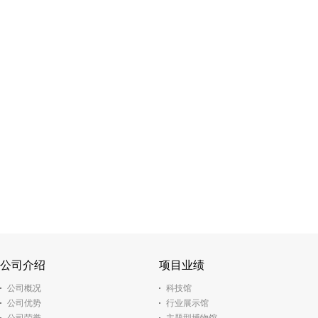
公司介绍
项目业绩
公司概况
科技馆
公司优势
行业展示馆