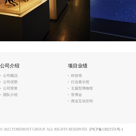
公司介绍
项目业绩
公司概况
科技馆
公司优势
行业展示馆
公司荣誉
主题型博物馆
团队介绍
世博会
商业互动空间
© 2022 FOREMOST GROUP. ALL RIGHTS RESERVED.
沪ICP备13021551号-1